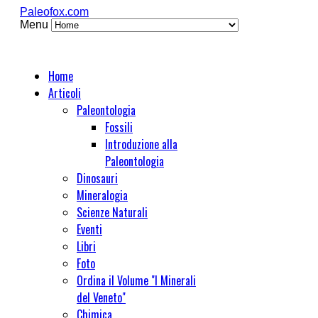
Paleofox.com
Menu
Home
Articoli
Paleontologia
Fossili
Introduzione alla
Paleontologia
Dinosauri
Mineralogia
Scienze Naturali
Eventi
Libri
Foto
Ordina il Volume "I Minerali
del Veneto"
Chimica