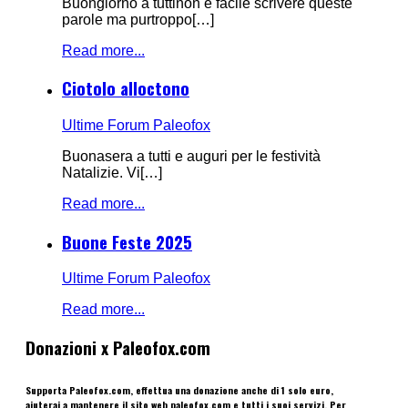
Buongiorno a tuttinon è facile scrivere queste
parole ma purtroppo[…]
Read more...
Ciotolo alloctono
Ultime Forum Paleofox
Buonasera a tutti e auguri per le festività
Natalizie. Vi[…]
Read more...
Buone Feste 2025
Ultime Forum Paleofox
Read more...
Donazioni x Paleofox.com
Supporta Paleofox.com, effettua una donazione anche di 1 solo euro,
aiuterai a mantenere il sito web paleofox.com e tutti i suoi servizi. Per