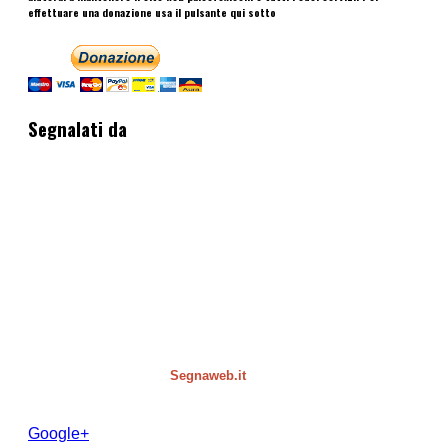
effettuare una donazione usa il pulsante qui sotto
Segnalati da
Segnaweb.it
Google+