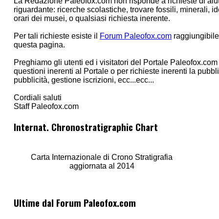
La Redazione Paleofox.com non risponde a richieste di aiu
riguardante: ricerche scolastiche, trovare fossili, minerali, ide
orari dei musei, o qualsiasi richiesta inerente.
Per tali richieste esiste il
Forum Paleofox.com
raggiungibile
questa pagina.
Preghiamo gli utenti ed i visitatori del Portale Paleofox.com 
questioni inerenti al Portale o per richieste inerenti la pubbli
pubblicità, gestione iscrizioni, ecc...ecc...
Cordiali saluti
Staff Paleofox.com
Internat. Chronostratigraphic Chart
Carta Internazionale di Crono Stratigrafia
aggiornata al 2014
Ultime dal Forum Paleofox.com